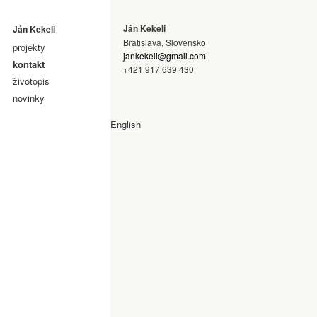
Ján Kekeli
Ján Kekeli
Bratislava, Slovensko
projekty
jankekeli@gmail.com
kontakt
+421 917 639 430
životopis
novinky
English